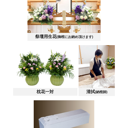
祭壇用生花
(御棺にお納め頂けます)
枕花一対
清拭
(納棺師)