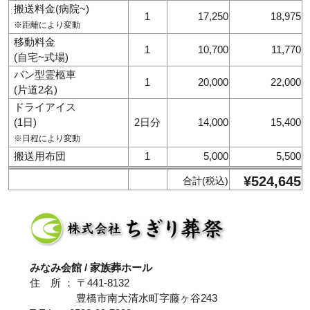
搬送料金(病院~)
1
17,250
18,975
※距離により変動
移動料金
1
10,700
11,770
(自宅~式場)
バン型霊柩車
1
20,000
22,000
(片道2名)
ドライアイス
(1日)
2日分
14,000
15,400
※日程により変動
搬送用布団
1
5,000
5,500
¥524,645
合計(税込)
みなみ会館 / 家族葬ホール
住 所 ： 〒441-8132
豊橋市南大清水町字藤ヶ谷243