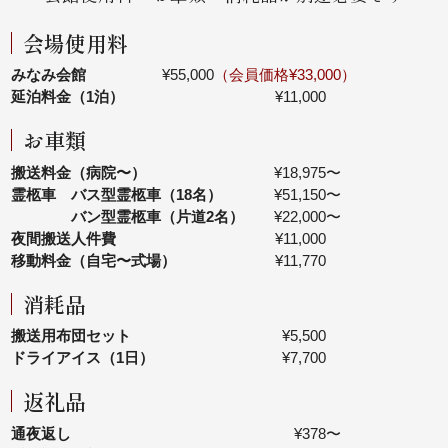
会場使用料
みなみ会館
¥55,000
（会員価格¥33,000）
延泊料金（1泊）
¥11,000
お車類
搬送料金（病院〜）
¥18,975〜
霊柩車 バス型霊柩車（18名）
¥51,150〜
バン型霊柩車（片道2名）
¥22,000〜
夜間搬送人件費
¥11,000
移動料金（自宅〜式場）
¥11,770
消耗品
搬送用布団セット
¥5,500
ドライアイス（1日）
¥7,700
返礼品
通夜返し
¥378〜