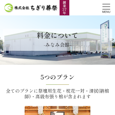
MENU
料金について
-みなみ会館-
5つのプラン
全てのプランに祭壇用生花・枕花一対・清拭(納棺
師)・高級布張り棺が含まれます