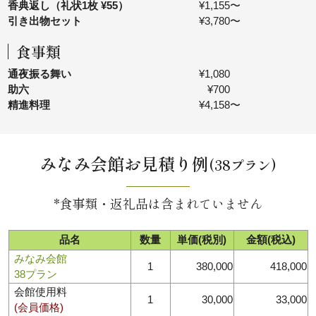
香典返し（礼状1枚 ¥55）
¥1,155〜
引き出物セット
¥3,780〜
食事類
通夜振る舞い
¥1,080
助六
¥700
精進料理
¥4,158〜
みなみ会館お見積り例
(38プラン)
*食事類・返礼品は含まれていません
品名
数量
単価(税別)
金額(税込)
みなみ会館
1
380,000
418,000
38プラン
会館使用料
1
30,000
33,000
(会員価格)